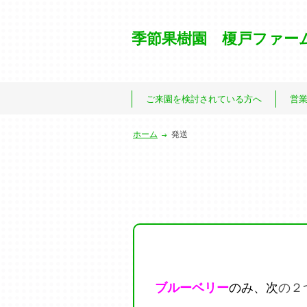
季節果樹園 榎戸ファー
ご来園を検討されている方へ
営
ホーム
発送
ブルーベリー
のみ、次
の２